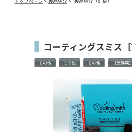
トップページ
製品紹介
製品紹介（詳細）
>
>
コーティングスミス［T
その他
その他
その他
【業務用