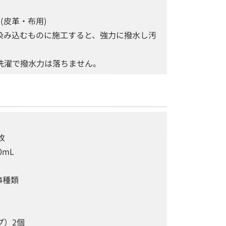
剤(皮革・布用)
染み込むものに施工すると、強力に撥水し汚
洗濯で撥水力は落ちません。
枚
0mL
4種類
プ）2個