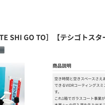
E SHI GO TO］【テシゴトス
】
商品説明
空き時間と空きスペースさえ
できるVIDRコーティングス
す。
これ1箱でガラスコート事業
本業＋α の収入源を生み出す